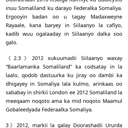
inuu Somaliland ku darayo Federalka Somaliya.
Ergooyin badan oo u tagay Madaxweyne
Rayaale, kana baryey in Siilaanyo la cafiyo,
kadib wuu ogalaaday in Siilaanyo dalka soo
galo.
《2.3》2012 xukuumadii Siilaanyo waxay
“Baarlamanka Somaliland” ka codsatay in la
laalo, qodob dastuurka ku jiray oo dambi ka
dhigayey in Somaliya lala kulmo, arinkaas oo
sababay in shirkii London ee 2012 Somaliland la
meeqaam noqoto ama ka mid noqoto Maamul
Gobaleedyada Federaalka Somaliya.
3》2012, markii la galay Doorashadii Ururda