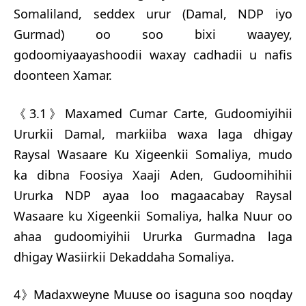
Somaliland, seddex urur (Damal, NDP iyo
Gurmad) oo soo bixi waayey,
godoomiyaayashoodii waxay cadhadii u nafis
doonteen Xamar.
《3.1》Maxamed Cumar Carte, Gudoomiyihii
Ururkii Damal, markiiba waxa laga dhigay
Raysal Wasaare Ku Xigeenkii Somaliya, mudo
ka dibna Foosiya Xaaji Aden, Gudoomihihii
Ururka NDP ayaa loo magaacabay Raysal
Wasaare ku Xigeenkii Somaliya, halka Nuur oo
ahaa gudoomiyihii Ururka Gurmadna laga
dhigay Wasiirkii Dekaddaha Somaliya.
4》Madaxweyne Muuse oo isaguna soo noqday