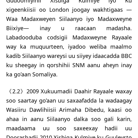
Gudoomiyihii Xisbiga Kulmiye iyo Ku
xigeenkiisii oo London joogay wakhtigaas —
Waa Madaxweyen Siilaanyo iyo Madaxweyne
Biixiye— inay u raacaan madasha.
Labadooduba codsigii Madaxweyne Rayaale
way ka muquurteen, iyadoo weliba maalmo
kadib Siilaanyo wareysi uu siiyey idaacadda BBC
ku sheegay in qorshihii SNM aanu aheyn inay
ka go’aan Somaliya.
《2.2》2009 Xukuumadii Daahir Rayaale waxay
soo saartay go’aan uu saxaafadda la wadaagay
Wasiiru Dawlihiisii Arimaha Dibedu, kaasi oo
ahaa in aanu Siilaanyo dalka soo gali karin,
maadaama uu soo saxeexay hadii uu
Doorashadii 2010 Xisbiga Kulmiye ku Guuleysto