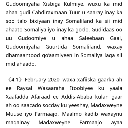
Gudoomiyaha Xisbiga Kulmiye, wuxu ka mid
ahaa gudi Cabdiraxmaan Tuur u saaray inay ka
soo talo bixiyaan inay Somaliland ka sii mid
ahaato Somaliya iyo inay ka go’do. Gudidaas oo
uu Gudoomiye u ahaa Saleebaan Gaal,
Gudoomiyaha Guurtida Somaliland, waxay
dhamaantood go’aamiyeen in Somaliya laga sii
mid ahaado.
《4.1》February 2020, waxa xafiiska gaarka ah
ee Raysal Wasaaraha Itoobiyee ku yaala
Xaafadda Afaraad ee Addis-Ababa kulan gaar
ah oo saacado socday ku yeeshay, Madaxweyne
Muuse iyo Farmaajo. Maalmo kadib waxaynu
maqalnay Madaxweyne Farmaajo ayaa