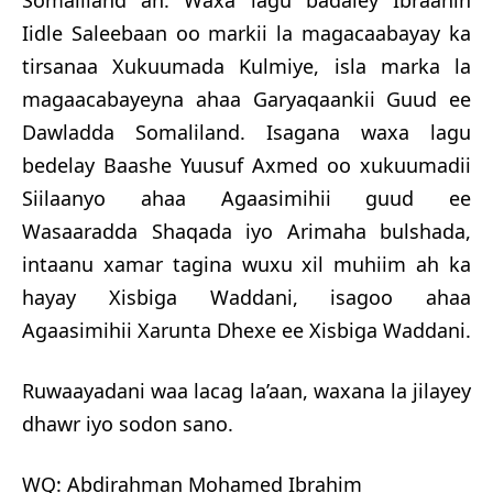
Iidle Saleebaan oo markii la magacaabayay ka
tirsanaa Xukuumada Kulmiye, isla marka la
magaacabayeyna ahaa Garyaqaankii Guud ee
Dawladda Somaliland. Isagana waxa lagu
bedelay Baashe Yuusuf Axmed oo xukuumadii
Siilaanyo ahaa Agaasimihii guud ee
Wasaaradda Shaqada iyo Arimaha bulshada,
intaanu xamar tagina wuxu xil muhiim ah ka
hayay Xisbiga Waddani, isagoo ahaa
Agaasimihii Xarunta Dhexe ee Xisbiga Waddani.
Ruwaayadani waa lacag la’aan, waxana la jilayey
dhawr iyo sodon sano.
WQ: Abdirahman Mohamed Ibrahim