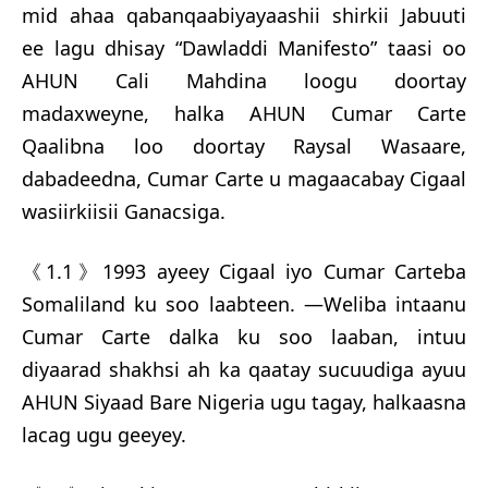
mid ahaa qabanqaabiyayaashii shirkii Jabuuti
ee lagu dhisay “Dawladdi Manifesto” taasi oo
AHUN Cali Mahdina loogu doortay
madaxweyne, halka AHUN Cumar Carte
Qaalibna loo doortay Raysal Wasaare,
dabadeedna, Cumar Carte u magaacabay Cigaal
wasiirkiisii Ganacsiga.
《1.1》1993 ayeey Cigaal iyo Cumar Carteba
Somaliland ku soo laabteen. —Weliba intaanu
Cumar Carte dalka ku soo laaban, intuu
diyaarad shakhsi ah ka qaatay sucuudiga ayuu
AHUN Siyaad Bare Nigeria ugu tagay, halkaasna
lacag ugu geeyey.