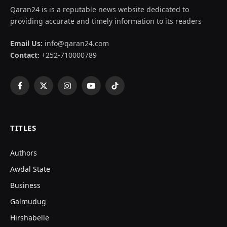
Qaran24 is is a reputable news website dedicated to
providing accurate and timely information to its readers
Email Us:
info@qaran24.com
Contact:
+252-710000789
Facebook
X
Instagram
YouTube
TikTok
(Twitter)
TITLES
Authors
Awdal State
Business
Galmudug
Hirshabelle