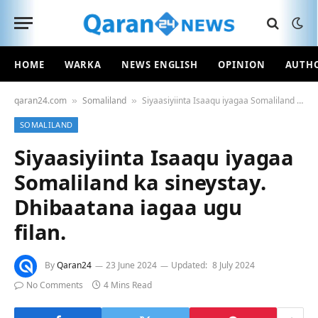
HOME
WARKA
NEWS ENGLISH
OPINION
AUTH
qaran24.com
Somaliland
Siyaasiyiinta Isaaqu iyagaa Somaliland ka sineystay. Dhibaatana iagaa ugu filan.
»
»
SOMALILAND
Siyaasiyiinta Isaaqu iyagaa
Somaliland ka sineystay.
Dhibaatana iagaa ugu
filan.
By
Qaran24
23 June 2024
Updated:
8 July 2024
No Comments
4 Mins Read