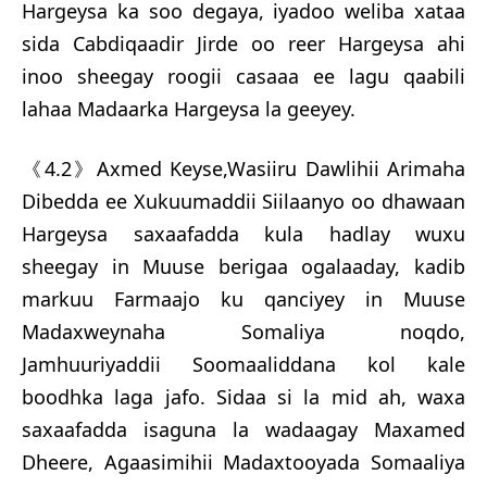
Hargeysa ka soo degaya, iyadoo weliba xataa
sida Cabdiqaadir Jirde oo reer Hargeysa ahi
inoo sheegay roogii casaaa ee lagu qaabili
lahaa Madaarka Hargeysa la geeyey.
《4.2》Axmed Keyse,Wasiiru Dawlihii Arimaha
Dibedda ee Xukuumaddii Siilaanyo oo dhawaan
Hargeysa saxaafadda kula hadlay wuxu
sheegay in Muuse berigaa ogalaaday, kadib
markuu Farmaajo ku qanciyey in Muuse
Madaxweynaha Somaliya noqdo,
Jamhuuriyaddii Soomaaliddana kol kale
boodhka laga jafo. Sidaa si la mid ah, waxa
saxaafadda isaguna la wadaagay Maxamed
Dheere, Agaasimihii Madaxtooyada Somaaliya