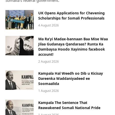
Somalia’s federal government.
UK Opens Applications for Chevening
Scholarships for Somali Professionals
4 August 2026
Ma Ra’yi Madax-bannaan Baa Mise Waa
Jilaa Gudanaya Qandaraas? Runta Ka
Dambaysa Hoodo Xayinimo facebook
account!
2 August 2026
Kampala Hal Weedh oo Dib u Kicisay
Dareenka Waddaniyadeed ee
Soomaalida
1 August 2026
Kampala The Sentence That
Reawakened Somali National Pride
1 August 2026