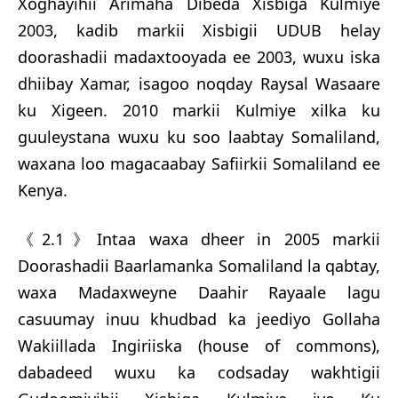
Xoghayihii Arimaha Dibeda Xisbiga Kulmiye
2003, kadib markii Xisbigii UDUB helay
doorashadii madaxtooyada ee 2003, wuxu iska
dhiibay Xamar, isagoo noqday Raysal Wasaare
ku Xigeen. 2010 markii Kulmiye xilka ku
guuleystana wuxu ku soo laabtay Somaliland,
waxana loo magacaabay Safiirkii Somaliland ee
Kenya.
《2.1》Intaa waxa dheer in 2005 markii
Doorashadii Baarlamanka Somaliland la qabtay,
waxa Madaxweyne Daahir Rayaale lagu
casuumay inuu khudbad ka jeediyo Gollaha
Wakiillada Ingiriiska (house of commons),
dabadeed wuxu ka codsaday wakhtigii