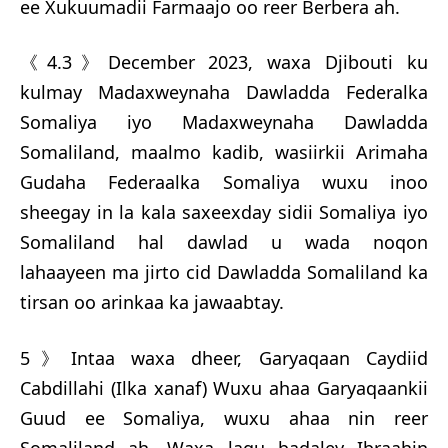
ee Xukuumadii Farmaajo oo reer Berbera ah.
《4.3》December 2023, waxa Djibouti ku
kulmay Madaxweynaha Dawladda Federalka
Somaliya iyo Madaxweynaha Dawladda
Somaliland, maalmo kadib, wasiirkii Arimaha
Gudaha Federaalka Somaliya wuxu inoo
sheegay in la kala saxeexday sidii Somaliya iyo
Somaliland hal dawlad u wada noqon
lahaayeen ma jirto cid Dawladda Somaliland ka
tirsan oo arinkaa ka jawaabtay.
5》Intaa waxa dheer, Garyaqaan Caydiid
Cabdillahi (Ilka xanaf) Wuxu ahaa Garyaqaankii
Guud ee Somaliya, wuxu ahaa nin reer
Somaliland ah. Waxa lagu badaley Ibraahin