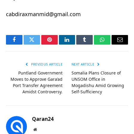
cabdiraxmanmid@gmail.com
Facebook
Twitter
Pinterest
LinkedIn
Tumblr
WhatsApp
Email
PREVIOUS ARTICLE
NEXT ARTICLE
Puntland Government
Somalia Plans Closure of
Moves to Approve Gara’ad
UNSOM Office in
Port Transfer Agreement
Mogadishu Amid Growing
Amidst Controversy.
Self-Sufficiency
Qaran24
Website