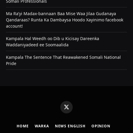
Somali Professionals
Ma Ra’yi Madax-bannaan Baa Mise Waa Jilaa Gudanaya
Qandaraas? Runta Ka Dambaysa Hoodo Xayinimo facebook
account!
Kampala Hal Weedh oo Dib u Kicisay Dareenka
Waddaniyadeed ee Soomaalida
Kampala The Sentence That Reawakened Somali National
Pride
X
(Twitter)
HOME
WARKA
NEWS ENGLISH
OPINION