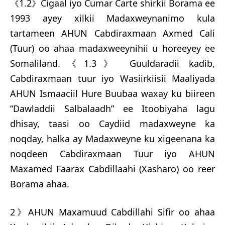
《1.2》Cigaal iyo Cumar Carte shirkii Borama ee
1993 ayey xilkii Madaxweynanimo kula
tartameen AHUN Cabdiraxmaan Axmed Cali
(Tuur) oo ahaa madaxweeynihii u horeeyey ee
Somaliland.《1.3》 Guuldaradii kadib,
Cabdiraxmaan tuur iyo Wasiirkiisii Maaliyada
AHUN Ismaaciil Hure Buubaa waxay ku biireen
“Dawladdii Salbalaadh” ee Itoobiyaha lagu
dhisay, taasi oo Caydiid madaxweyne ka
noqday, halka ay Madaxweyne ku xigeenana ka
noqdeen Cabdiraxmaan Tuur iyo AHUN
Maxamed Faarax Cabdillaahi (Xasharo) oo reer
Borama ahaa.
2》AHUN Maxamuud Cabdillahi Sifir oo ahaa