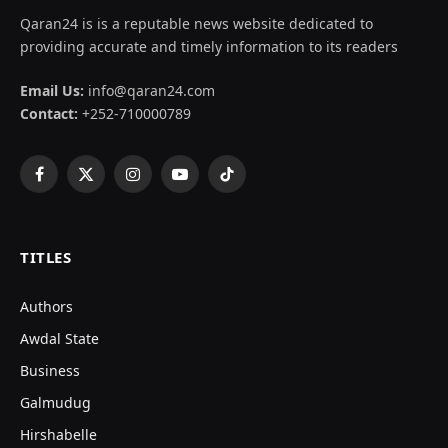
Qaran24 is is a reputable news website dedicated to
providing accurate and timely information to its readers
Email Us:
info@qaran24.com
Contact:
+252-710000789
Facebook
X
Instagram
YouTube
TikTok
(Twitter)
TITLES
Authors
Awdal State
Business
Galmudug
Hirshabelle