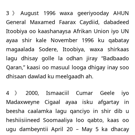
3》August 1996 waxa geeriyooday AHUN
General Maxamed Faarax Caydiid, dabadeed
Itoobiya oo kaashanaysa Afrikan Union iyo UN
ayaa shir kale November 1996 ku qabatay
magaalada Sodere, Itoobiya, waxa shirkaas
lagu dhisay golle la odhan jiray “Badbaado
Qaran,” kaasi oo masuul looga dhigay inay soo
dhisaan dawlad ku meelgaadh ah.
4》2000, Ismaaciil Cumar Geele iyo
Madaxweyne Cigaal ayaa isku afgartay in
beesha caalamka lagu qanciyo in shir dib u
heshiisiineed Soomaaliya loo qabto, kaas oo
ugu dambeyntii April 20 – May 5 ka dhacay