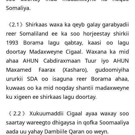
Somaliya.
《2.1》Shirkaas waxa ka qeyb galay garabyadii
reer Somaliland ee ka soo horjeestay shirkii
1993 Borama lagu qabtay, kaasi oo lagu
doortay Madaxweyne Cigaal. Waxana ka mid
ahaa AHUN Cabdiraxmaan Tuur iyo AHUN
Maxamed Faarax (Xasharo), gudoomiyiha
ururkii SDA oo isaguna reer Borama ahaa,
kuwaas oo ka mid noqday shantii madaxweyne
ku xigeen ee shirkaas lagu doortay.
《2.2》Xukuumaddii Cigaal ayaa waxay soo
saartay wareegto dhigaysa in qofka Soomaaliya
aada uu yahay Dambiile Qaran oo weyn.