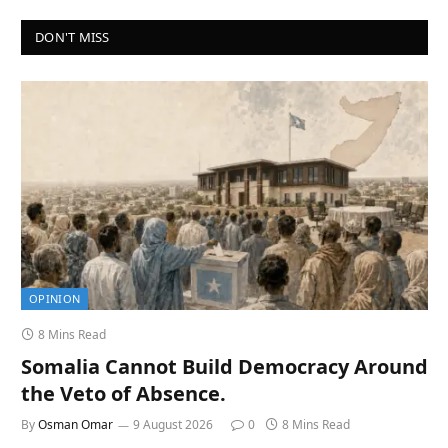
DON'T MISS
OPINION
8 Mins Read
Somalia Cannot Build Democracy Around
the Veto of Absence.
By
Osman Omar
9 August 2026
0
8 Mins Read