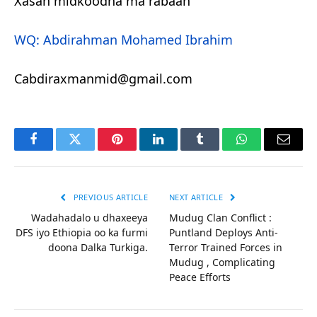
Xasan midkoodna ma rabaan
WQ: Abdirahman Mohamed Ibrahim
Cabdiraxmanmid@gmail.com
Facebook
Twitter
Pinterest
LinkedIn
Tumblr
WhatsApp
Email
PREVIOUS ARTICLE
NEXT ARTICLE
Wadahadalo u dhaxeeya
Mudug Clan Conflict :
DFS iyo Ethiopia oo ka furmi
Puntland Deploys Anti-
doona Dalka Turkiga.
Terror Trained Forces in
Mudug , Complicating
Peace Efforts