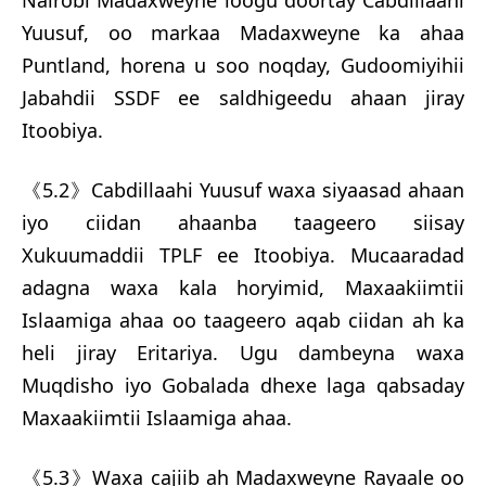
Nairobi Madaxweyne loogu doortay Cabdillaahi
Yuusuf, oo markaa Madaxweyne ka ahaa
Puntland, horena u soo noqday, Gudoomiyihii
Jabahdii SSDF ee saldhigeedu ahaan jiray
Itoobiya.
《5.2》Cabdillaahi Yuusuf waxa siyaasad ahaan
iyo ciidan ahaanba taageero siisay
Xukuumaddii TPLF ee Itoobiya. Mucaaradad
adagna waxa kala horyimid, Maxaakiimtii
Islaamiga ahaa oo taageero aqab ciidan ah ka
heli jiray Eritariya. Ugu dambeyna waxa
Muqdisho iyo Gobalada dhexe laga qabsaday
Maxaakiimtii Islaamiga ahaa.
《5.3》Waxa cajiib ah Madaxweyne Rayaale oo