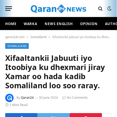
HOME
WARKA
NEWS ENGLISH
OPINION
AUTH
qaran24.com
Somaliland
Xifaaltankii Jabuuti iyo Itoobiya ku dhexmari jiray Xamar oo hada kadib Somaliland loo soo raray.
»
»
SOMALILAND
Xifaaltankii Jabuuti iyo
Itoobiya ku dhexmari jiray
Xamar oo hada kadib
Somaliland loo soo raray.
By
Qaran24
30 June 2024
No Comments
5 Mins Read