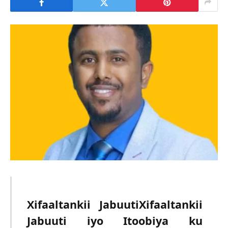
Xifaaltankii JabuutiXifaaltankii
Jabuuti iyo Itoobiya ku