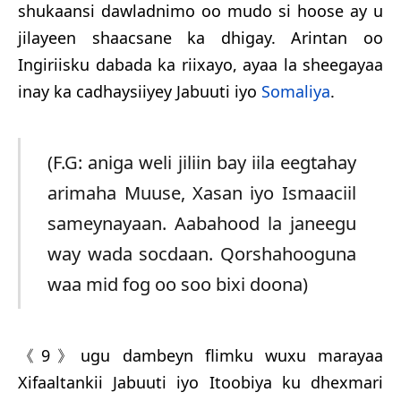
shukaansi dawladnimo oo mudo si hoose ay u
jilayeen shaacsane ka dhigay. Arintan oo
Ingiriisku dabada ka riixayo, ayaa la sheegayaa
inay ka cadhaysiiyey Jabuuti iyo
Somaliya
.
(F.G: aniga weli jiliin bay iila eegtahay
arimaha Muuse, Xasan iyo Ismaaciil
sameynayaan. Aabahood la janeegu
way wada socdaan. Qorshahooguna
waa mid fog oo soo bixi doona)
《9》ugu dambeyn flimku wuxu marayaa
Xifaaltankii Jabuuti iyo Itoobiya ku dhexmari