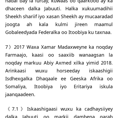
hadal bay la furtay, kuwaas oo qaarkood ay ka
dhaceen dalka Jabuuti. Halka xukuumadihii
Sheekh shariif iyo xasan Sheekh ay mucaaradad
joogta ah kala kulmi jireen maamul
Gobaleedyada Federalka oo Itoobiya ku taxnaa.
7》2017 Waxa Xamar Madaxweyne ka noqday
Farmaajo, kaasi oo saaxiib wanaagsan la
noqday markuu Abiy Axmed xilka yimid 2018.
Arinkaasi wuxu horseeday iskaashigii
Isdhexgalka Dhaqaale ee Geeska Afrika oo
Somaliya, Itoobiya iyo Eritariya iskula
jaanqaadeen.
《7.1》Iskaashigaasi wuxu ka cadhaysiiyey
dalka Jabuuti oo markii dambena garab