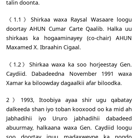
talin doonta.
《1.1》Shirkaa waxa Raysal Wasaare loogu
doortay AHUN Cumar Carte Qaalib. Halka uu
shirkaas ka hogaaminayey (co-chair) AHUN
Maxamed X. Ibraahin Cigaal.
《1.2》Shirkaa waxa ka soo horjeestay Gen.
Caydiid. Dabadeedna November 1991 waxa
Xamar ka biloowday dagaalkii afar biloodka.
2》1993, Itoobiya ayaa shir ugu qabatay
dalkeeda shan iyo toban kooxood oo ka mid ah
Jabhadihii iyo Ururo jabhadihii dabadeed
abuurmay, halkaana waxa Gen. Caydiid loogu
soo doortay inuu madaxweyne ka noqdo