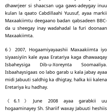
dhawrjeer si shaacsan uga gaws-adeygay inuu
kulan la qaato Cabdillaahi Yuusuf, ayaa markii
Maxaakiimtu deegaano badan qabsadeen BBC-
da u sheegay inay wadahadal la furi doonaan
Maxaakiimta.
6》2007, Hogaamiyayaashii Maxaakiimta iyo
siyaasiyiin kale ayaa Eratariya kaga dhawaaqay
Isbaheysiga Dib-u-Xoreynta Soomaaliya.
Isbaahaysigaas oo labo garab u kala jabay ayaa
midi Jabuuti saldhig ka dhigtay, halka kii kalena
Eretariya ku hadhay.
《6.1》June 2008 ayaa garabkii uu
hogaaminayey Sh. Shariif waxay Jabuuti heshiis