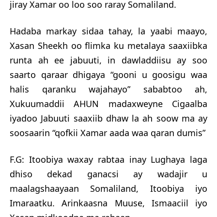
jiray Xamar oo loo soo raray Somaliland.
Hadaba markay sidaa tahay, la yaabi maayo,
Xasan Sheekh oo flimka ku metalaya saaxiibka
runta ah ee jabuuti, in dawladdiisu ay soo
saarto qaraar dhigaya “gooni u goosigu waa
halis qaranku wajahayo” sababtoo ah,
Xukuumaddii AHUN madaxweyne Cigaalba
iyadoo Jabuuti saaxiib dhaw la ah soow ma ay
soosaarin “qofkii Xamar aada waa qaran dumis”
F.G: Itoobiya waxay rabtaa inay Lughaya laga
dhiso dekad ganacsi ay wadajir u
maalagshaayaan Somaliland, Itoobiya iyo
Imaraatku. Arinkaasna Muuse, Ismaaciil iyo