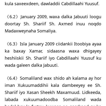
kula saxeexdeen, dawladdii Cabdillaahi Yuusuf.
《6.2》January 2009, waxa dalka Jabuuti loogu
doortay Sh. Shariif Sh. Axmed inuu noqdo
Madaxweynaha Somaliya.
《6.3》Isla January 2009 ciidankii Itoobiya ayaa
ka baxay Xamar, sidaasna waxa dhigayey
heshiiskii Sh. Shariif iyo Cabdillaahi Yuusuf ku
wada galeen dalka Jabuuti.
《6.4》Somaliland wax shido ah kalama ay hor
iman Xukuumaddihii kala dambeeyey ee Sh.
Shariif iyo Xasan Sheekh Maxamuud. Lidkeeda,
labada xukuumadoodba Somaliland wada