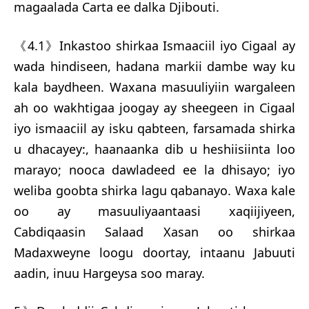
magaalada Carta ee dalka Djibouti.
《4.1》Inkastoo shirkaa Ismaaciil iyo Cigaal ay
wada hindiseen, hadana markii dambe way ku
kala baydheen. Waxana masuuliyiin wargaleen
ah oo wakhtigaa joogay ay sheegeen in Cigaal
iyo ismaaciil ay isku qabteen, farsamada shirka
u dhacayey:, haanaanka dib u heshiisiinta loo
marayo; nooca dawladeed ee la dhisayo; iyo
weliba goobta shirka lagu qabanayo. Waxa kale
oo ay masuuliyaantaasi xaqiijiyeen,
Cabdiqaasin Salaad Xasan oo shirkaa
Madaxweyne loogu doortay, intaanu Jabuuti
aadin, inuu Hargeysa soo maray.