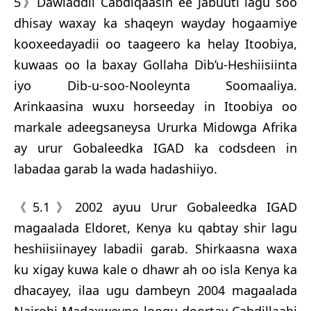
5》Dawladdii Cabdiqaasin ee Jabuuti lagu soo
dhisay waxay ka shaqeyn wayday hogaamiye
kooxeedayadii oo taageero ka helay Itoobiya,
kuwaas oo la baxay Gollaha Dib’u-Heshiisiinta
iyo Dib-u-soo-Nooleynta Soomaaliya.
Arinkaasina wuxu horseeday in Itoobiya oo
markale adeegsaneysa Ururka Midowga Afrika
ay urur Gobaleedka IGAD ka codsdeen in
labadaa garab la wada hadashiiyo.
《5.1》2002 ayuu Urur Gobaleedka IGAD
magaalada Eldoret, Kenya ku qabtay shir lagu
heshiisiinayey labadii garab. Shirkaasna waxa
ku xigay kuwa kale o dhawr ah oo isla Kenya ka
dhacayey, ilaa ugu dambeyn 2004 magaalada