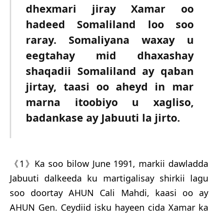
dhexmari jiray Xamar oo
hadeed Somaliland loo soo
raray. Somaliyana waxay u
eegtahay mid dhaxashay
shaqadii Somaliland ay qaban
jirtay, taasi oo aheyd in mar
marna itoobiyo u xagliso,
badankase ay Jabuuti la jirto.
《1》Ka soo bilow June 1991, markii dawladda
Jabuuti dalkeeda ku martigalisay shirkii lagu
soo doortay AHUN Cali Mahdi, kaasi oo ay
AHUN Gen. Ceydiid isku hayeen cida Xamar ka