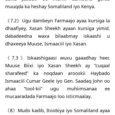
muuqda ka heshay Somaliland iyo Kenya.
《7.2》Ugu dambeyn Farmaajo ayaa kursiga la
dhaafiyey, Xasan Sheekh ayaan kursiga yimid,
dabadeedna waxa bilaabmay iskaashi u
dhaxeeya Muuse, Ismaaciil iyo Xasan.
《7.3》Iskaashigaasi wuxu gaaadhay heer,
Muuse Biixi iyo Xasan Sheekh ay “cuqaal
sharafeed” ka noqdaan arooskii Haybado
Ismaaciil Cumar Geele iyo Gen. Saadaq John oo
ahaa “tool-kii” ugu muhiimsanaa ee
mucaaradada Farmaajo loo isticmaalay.
《8》Mudo kadib, Itoobiya iyo Somaliland ayaa